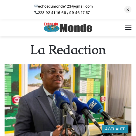
echosdumonde123@gmail.com
×
228 92 41 16 66 / 99 46 17 57
M
La Redaction
ACTUALITE