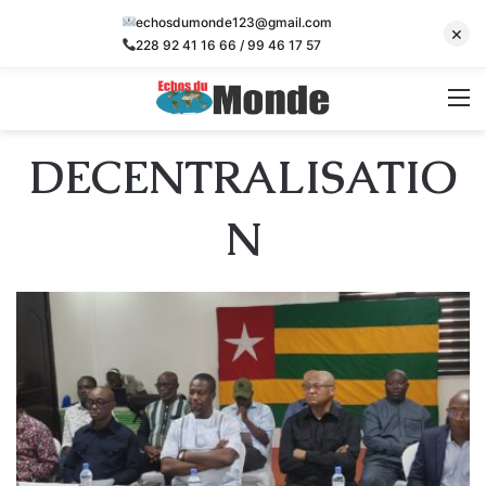
echosdumonde123@gmail.com
×
228 92 41 16 66 / 99 46 17 57
M
DECENTRALISATIO
N