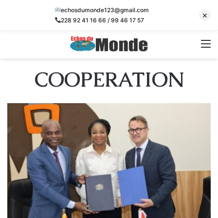
echosdumonde123@gmail.com
×
228 92 41 16 66 / 99 46 17 57
M
COOPERATION