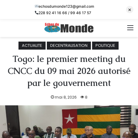
echosdumonde123@gmail.com
×
228 92 41 16 66 / 99 46 17 57
M
ACTUALITE
DECENTRALISATION
POLITIQUE
Togo: le premier meeting du
CNCC du 09 mai 2026 autorisé
par le gouvernement
mai 8, 2026
8