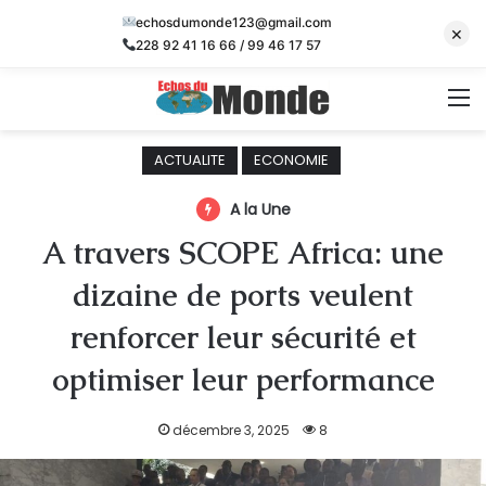
echosdumonde123@gmail.com
×
228 92 41 16 66 / 99 46 17 57
M
ACTUALITE
ECONOMIE
A la Une
A travers SCOPE Africa: une
dizaine de ports veulent
renforcer leur sécurité et
optimiser leur performance
décembre 3, 2025
8