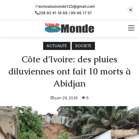
echosdumonde123@gmail.com
×
228 92 41 16 66 / 99 46 17 57
M
ACTUALITE
SOCIETE
Côte d’Ivoire: des pluies
diluviennes ont fait 10 morts à
Abidjan
juin 29, 2026
5