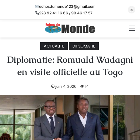
echosdumonde123@gmail.com
×
228 92 41 16 66 / 99 46 17 57
M
ACTUALITE
DIPLOMATIE
Diplomatie: Romuald Wadagni
en visite officielle au Togo
juin 4, 2026
14