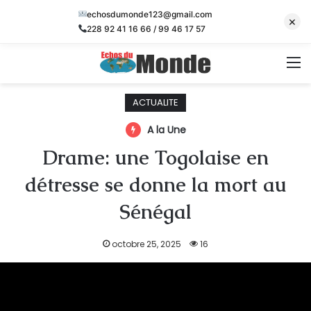
echosdumonde123@gmail.com
×
228 92 41 16 66 / 99 46 17 57
M
ACTUALITE
A la Une
Drame: une Togolaise en
détresse se donne la mort au
Sénégal
octobre 25, 2025
16