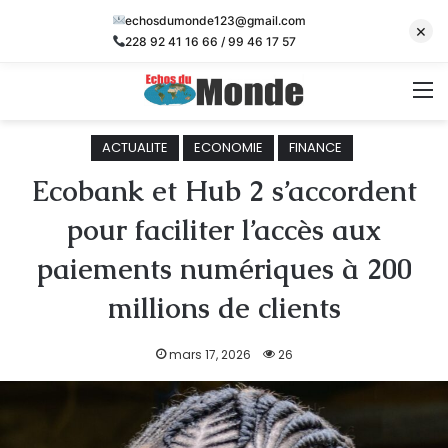
echosdumonde123@gmail.com
×
228 92 41 16 66 / 99 46 17 57
M
ACTUALITE
ECONOMIE
FINANCE
Ecobank et Hub 2 s’accordent
pour faciliter l’accès aux
paiements numériques à 200
millions de clients
mars 17, 2026
26