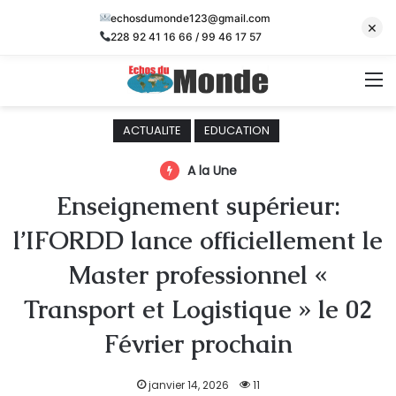
echosdumonde123@gmail.com
×
228 92 41 16 66 / 99 46 17 57
M
ACTUALITE
EDUCATION
A la Une
Enseignement supérieur:
l’IFORDD lance officiellement le
Master professionnel «
Transport et Logistique » le 02
Février prochain
janvier 14, 2026
11