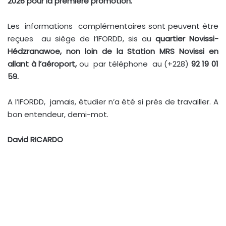
2026 pour la première promotion.
Les informations complémentaires sont peuvent être
reçues au siège de l’IFORDD, sis au
q
uartier Novissi-
Hédzranawoe, non loin de la Station
MRS
Novissi en
allant à l’aéroport
,
ou par téléphone au (+228)
92 19 01
59.
A l’IFORDD, jamais, étudier n’a été si près de travailler. A
bon entendeur, demi-mot.
David RICARDO