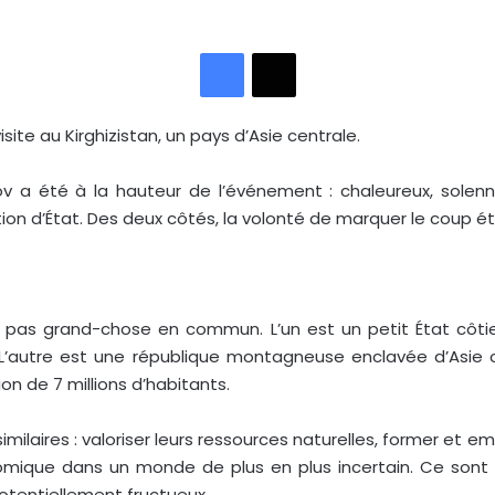
Facebook
X
site au Kirghizistan, un pays d’Asie centrale.
ov a été à la hauteur de l’événement : chaleureux, solennel
tion d’État. Des deux côtés, la volonté de marquer le coup ét
t pas grand-chose en commun. L’un est un petit État côtier
. L’autre est une république montagneuse enclavée d’Asie c
on de 7 millions d’habitants.
milaires : valoriser leurs ressources naturelles, former et e
nomique dans un monde de plus en plus incertain. Ce son
tentiellement fructueux.