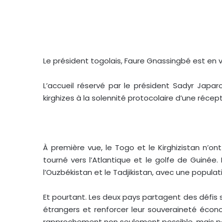
Le président togolais, Faure Gnassingbé est en vi
L’accueil réservé par le président Sadyr Japar
kirghizes à la solennité protocolaire d’une récep
À première vue, le Togo et le Kirghizistan n’on
tourné vers l’Atlantique et le golfe de Guinée
l’Ouzbékistan et le Tadjikistan, avec une populati
Et pourtant. Les deux pays partagent des défis si
étrangers et renforcer leur souveraineté éco
rapprochement non seulement possible, mais po