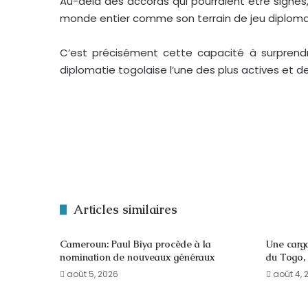
Au-delà des accords qui pourraient être signés
monde entier comme son terrain de jeu diplomat
C’est précisément cette capacité à surprendre
diplomatie togolaise l’une des plus actives et de
Articles similaires
Cameroun: Paul Biya procède à la
Une carg
nomination de nouveaux généraux
du Togo, 
août 5, 2026
août 4, 