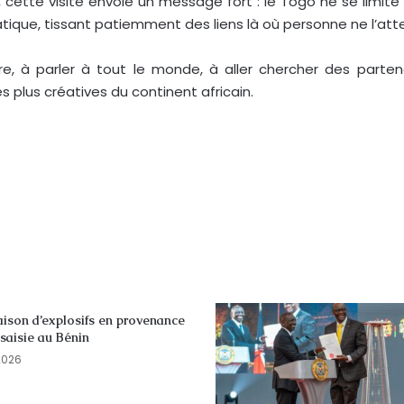
, cette visite envoie un message fort : le Togo ne se limit
ique, tissant patiemment des liens là où personne ne l’att
, à parler à tout le monde, à aller chercher des partena
s plus créatives du continent africain.
aison d’explosifs en provenance
saisie au Bénin
2026