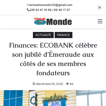
echosdumonde123@gmail.com
×
228 92 41 16 66 / 99 46 17 57
M
ACTUALITE
FINANCE
Finances: ECOBANK célèbre
son jubilé d’Émeraude aux
côtés de ses membres
fondateurs
décembre 30, 2025
46