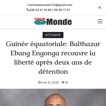
echosdumonde123@gmail.com
×
228 92 41 16 66 / 99 46 17 57
M
ACTUALITE
Guinée équatoriale: Balthazar
Ebang Engonga recouvre la
liberté après deux ans de
détention
mai 21, 2026
18