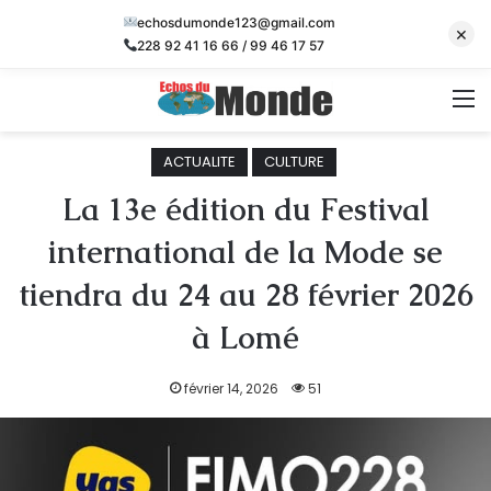
echosdumonde123@gmail.com
×
228 92 41 16 66 / 99 46 17 57
M
ACTUALITE
CULTURE
La 13e édition du Festival
international de la Mode se
tiendra du 24 au 28 février 2026
à Lomé
février 14, 2026
51