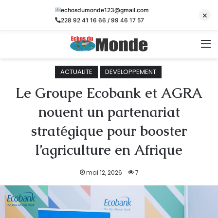
echosdumonde123@gmail.com
×
228 92 41 16 66 / 99 46 17 57
M
ACTUALITE
DEVELOPPEMENT
Le Groupe Ecobank et AGRA
nouent un partenariat
stratégique pour booster
l’agriculture en Afrique
mai 12, 2026
7