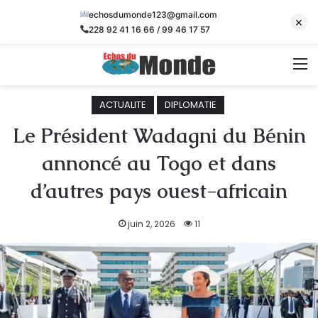
echosdumonde123@gmail.com
×
228 92 41 16 66 / 99 46 17 57
M
ACTUALITE
DIPLOMATIE
Le Président Wadagni du Bénin
annoncé au Togo et dans
d’autres pays ouest-africain
juin 2, 2026
11