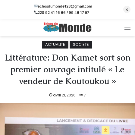
echosdumonde123@gmail.com
×
228 92 41 16 66 / 99 46 17 57
M
ACTUALITE
SOCIETE
Littérature: Don Kamet sort son
premier ouvrage intitulé « Le
vendeur de Koutoukou »
avril 21, 2026
7