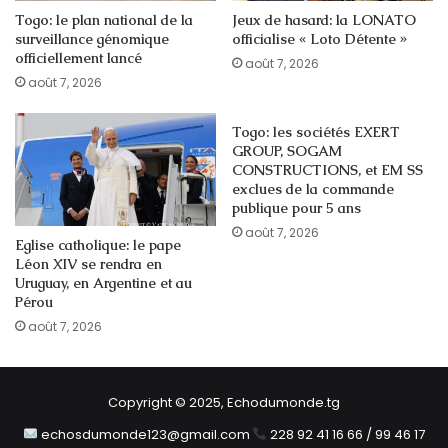
Togo: le plan national de la
Jeux de hasard: la LONATO
surveillance génomique
officialise « Loto Détente »
officiellement lancé
août 7, 2026
août 7, 2026
Togo: les sociétés EXERT
GROUP, SOGAM
CONSTRUCTIONS, et EM SS
exclues de la commande
publique pour 5 ans
août 7, 2026
Eglise catholique: le pape
Léon XIV se rendra en
Uruguay, en Argentine et au
Pérou
août 7, 2026
Copyright © 2025, Echodumonde.tg
echosdumonde123@gmail.com
228 92 41 16 66 / 99 46 17