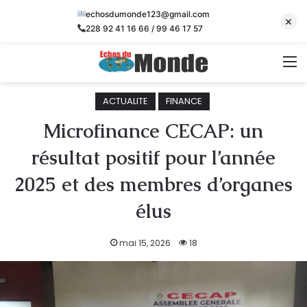
echosdumonde123@gmail.com
×
228 92 41 16 66 / 99 46 17 57
M
ACTUALITE
FINANCE
Microfinance CECAP: un
résultat positif pour l’année
2025 et des membres d’organes
élus
mai 15, 2026
18