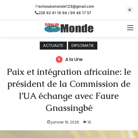
echosdumonde123@gmail.com
×
228 92 41 16 66 / 99 46 17 57
M
ACTUALITE
DIPLOMATIE
A la Une
Paix et intégration africaine: le
président de la Commission de
l’UA échange avec Faure
Gnassingbé
janvier 16, 2026
16