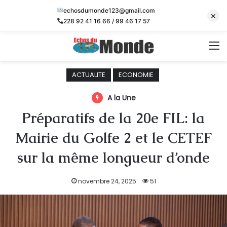
echosdumonde123@gmail.com
×
228 92 41 16 66 / 99 46 17 57
M
ACTUALITE
ECONOMIE
A la Une
Préparatifs de la 20e FIL: la
Mairie du Golfe 2 et le CETEF
sur la même longueur d’onde
novembre 24, 2025
51