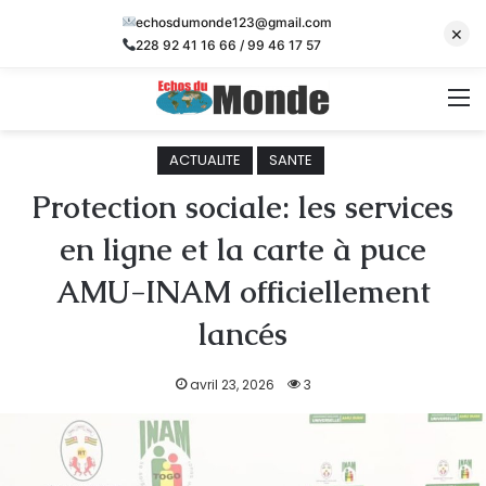
echosdumonde123@gmail.com
×
228 92 41 16 66 / 99 46 17 57
M
ACTUALITE
SANTE
Protection sociale: les services
en ligne et la carte à puce
AMU-INAM officiellement
lancés
avril 23, 2026
3