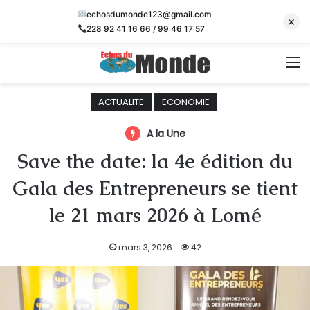
echosdumonde123@gmail.com
×
228 92 41 16 66 / 99 46 17 57
M
ACTUALITE
ECONOMIE
A la Une
Save the date: la 4e édition du
Gala des Entrepreneurs se tient
le 21 mars 2026 à Lomé
mars 3, 2026
42