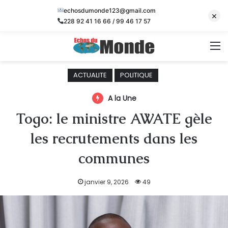
echosdumonde123@gmail.com
×
228 92 41 16 66 / 99 46 17 57
M
ACTUALITE
POLITIQUE
A la Une
Togo: le ministre AWATE gèle
les recrutements dans les
communes
janvier 9, 2026
49