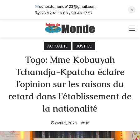
echosdumonde123@gmail.com
×
228 92 41 16 66 / 99 46 17 57
M
ACTUALITE
JUSTICE
Togo: Mme Kobauyah
Tchamdja-Kpatcha éclaire
l’opinion sur les raisons du
retard dans l’établissement de
la nationalité
avril 2, 2026
16