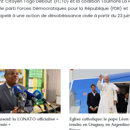
t Citoyen Togo Debout (FCTD) et la coalition Tournons La Pag
le parti Forces Démocratiques pour la République (FDR) et 
lé à une action de désobéissance civile à partir du 23 juin
asard: la LONATO officialise «
Eglise catholique: le pape Léon
ente »
rendra en Uruguay, en Argentine
Pérou