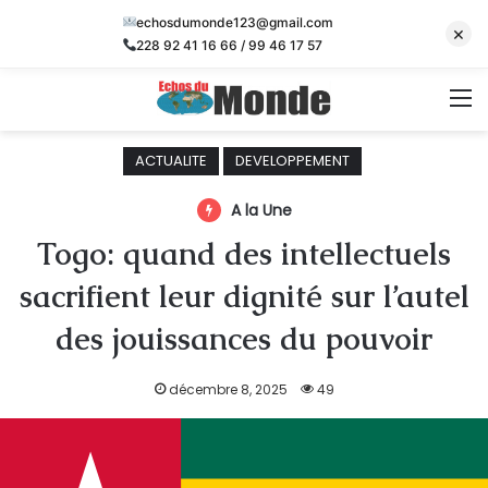
echosdumonde123@gmail.com
×
228 92 41 16 66 / 99 46 17 57
M
ACTUALITE
DEVELOPPEMENT
A la Une
Togo: quand des intellectuels
sacrifient leur dignité sur l’autel
des jouissances du pouvoir
décembre 8, 2025
49